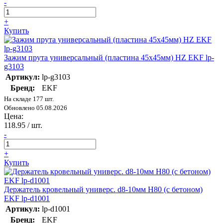
-
+
Купить
Зажим прута универсальный (пластина 45х45мм) HZ EKF lp-
g3103
Артикул:
lp-g3103
Бренд:
EKF
На складе 177 шт.
Обновлено 05.08.2026
Цена:
118.95
/ шт.
-
+
Купить
Держатель кровельный универс. d8-10мм H80 (с бетоном)
EKF lp-d1001
Артикул:
lp-d1001
Бренд:
EKF