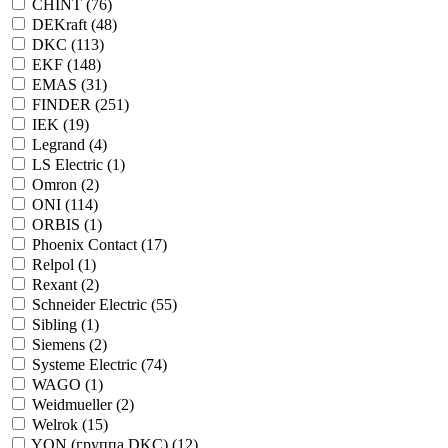
CHINT (
76
)
DEKraft (
48
)
DKC (
113
)
EKF (
148
)
EMAS (
31
)
FINDER (
251
)
IEK (
19
)
Legrand (
4
)
LS Electric (
1
)
Omron (
2
)
ONI (
114
)
ORBIS (
1
)
Phoenix Contact (
17
)
Relpol (
1
)
Rexant (
2
)
Schneider Electric (
55
)
Sibling (
1
)
Siemens (
2
)
Systeme Electric (
74
)
WAGO (
1
)
Weidmueller (
2
)
Welrok (
15
)
YON (группа DKC) (
12
)