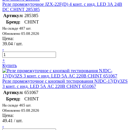
Реле промежуточное JZX-22F(D) 4 конт. с инд. LED 3А 24В
DC CHINT 285385
Артикул:
285385
Бренд:
CHINT
На складе 487 шт.
Обновлено 05.08.2026
Цена:
39.04
/ шт.
-
+
Купить
Реле промежуточное с кнопкой тестирования NJDC-17(D)/3ZS
3 конт. с инд. LED 5А AC 220В CHINT 651067
Артикул:
651067
Бренд:
CHINT
На складе 465 шт.
Обновлено 05.08.2026
Цена:
49.41
/ шт.
-