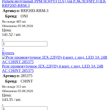
Разъем модульный РРМ78/3(PYF11A) для РЭК78/3(MY3) IEK
RRP20D-RRM-3
Артикул:
RRP20D-RRM-3
Бренд:
ONI
На складе 485 шт.
Обновлено 05.08.2026
Цена:
141.52
/ шт.
-
+
Купить
Реле промежуточное JZX-22F(D) 4 конт. с инд. LED 3А 24В
AC CHINT 285375
Артикул:
285375
Бренд:
CHINT
На складе 313 шт.
Обновлено 05.08.2026
Цена:
143.35
/ шт.
-