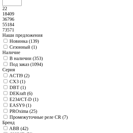
22
18409
36796
55184
73571
Наши предложения
Новинка (
139
)
Сезонный (
1
)
Наличие
В наличии (
353
)
Под заказ (
1094
)
Серия
ACTI9 (
2
)
CX3 (
1
)
DBT (
1
)
DEKraft (
6
)
E234/CT-D (
1
)
EASY9 (
1
)
PROxima (
25
)
Промежуточные реле CR (
7
)
Бренд
ABB (
42
)