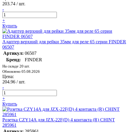
203.74
/ шт.
-
+
Купить
Адаптер верхний для рейки 35мм для реле 65 серии FINDER
06507
Артикул:
06507
Бренд:
FINDER
На складе 20 шт.
Обновлено 05.08.2026
Цена:
204.96
/ шт.
-
+
Купить
Розетка CZY14A для JZX-22F(D) 4 контакта (R) CHINT
285961
Артикул:
285961