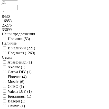
До
7
8430
16853
25276
33699
Наши предложения
Новинка (
53
)
Наличие
В наличии (
221
)
Под заказ (
1269
)
Серия
AtlasDesign (
1
)
Axolute (
1
)
Cariva DIY (
1
)
Florence (
4
)
Mosaic (
6
)
OTEO (
1
)
Valena DIY (
1
)
Бриллиант (
1
)
Валери (
1
)
Олимп (
1
)