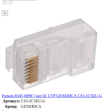
×
Разъем RJ45 (8P8C) кат.5E UTP GENERICA CS3-1C5EU-G
Артикул:
CS3-1C5EU-G
Бренд:
GENERICA