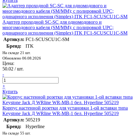
Купить
Адаптер проходной SC-SC для одномодового и
многомодового кабеля (SM/MM); с полировкой UPC;
одинарного исполнения (Simplex) ITK FC1-SCUSCU1C-SM
Артикул:
FC1-SCUSCU1C-SM
Бренд:
ITK
На складе 21 шт.
Обновлено 06.08.2026
Цена:
50.02
/ шт.
-
+
Купить
Корпус настенной розетки для установки 1-ой вставки типа
Keystone Jack Д WRline WR-MB-1 бел. Hyperline 505219
Артикул:
505219
Бренд:
Hyperline
На складе 55 шт.