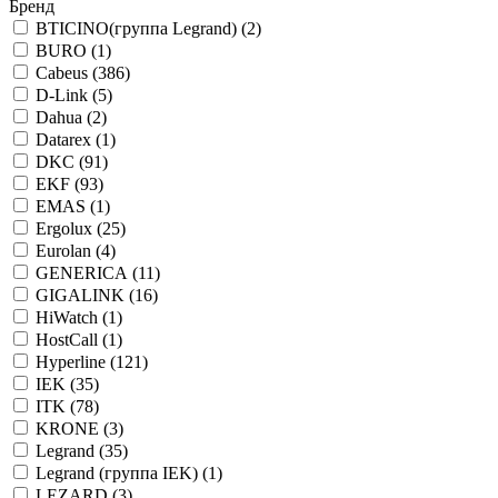
Бренд
BTICINO(группа Legrand) (
2
)
BURO (
1
)
Cabeus (
386
)
D-Link (
5
)
Dahua (
2
)
Datarex (
1
)
DKC (
91
)
EKF (
93
)
EMAS (
1
)
Ergolux (
25
)
Eurolan (
4
)
GENERICA (
11
)
GIGALINK (
16
)
HiWatch (
1
)
HostCall (
1
)
Hyperline (
121
)
IEK (
35
)
ITK (
78
)
KRONE (
3
)
Legrand (
35
)
Legrand (группа IEK) (
1
)
LEZARD (
3
)