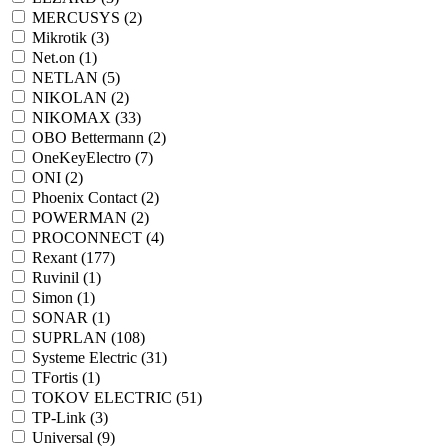
MERCUSYS (
2
)
Mikrotik (
3
)
Net.on (
1
)
NETLAN (
5
)
NIKOLAN (
2
)
NIKOMAX (
33
)
OBO Bettermann (
2
)
OneKeyElectro (
7
)
ONI (
2
)
Phoenix Contact (
2
)
POWERMAN (
2
)
PROCONNECT (
4
)
Rexant (
177
)
Ruvinil (
1
)
Simon (
1
)
SONAR (
1
)
SUPRLAN (
108
)
Systeme Electric (
31
)
TFortis (
1
)
TOKOV ELECTRIC (
51
)
TP-Link (
3
)
Universal (
9
)