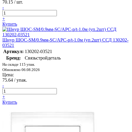
70.15
/ шт.
-
+
Купить
Шнур ШОС-SM/0.9мм-SC/APC-p/t-1.0м (уп.2шт) ССД 130202-
03521
Артикул:
130202-03521
Бренд:
Связьстройдеталь
На складе 115 упак.
Обновлено 06.08.2026
Цена:
75.64
/ упак.
-
+
Купить