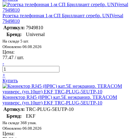
Розетка телефонная 1-м СП Бриллиант серебр. UNIVersal
7949810
Артикул:
7949810
Бренд:
Universal
На складе 5 шт.
Обновлено 06.08.2026
Цена:
77.47
/ шт.
-
+
Купить
Коннектор RJ45 (8P8C) кат.5E неэкранир. TERACOM
универс. (уп.10шт) EKF TRC-PLUG-5EUTP-10
Артикул:
TRC-PLUG-5EUTP-10
Бренд:
EKF
На складе 368 упак.
Обновлено 06.08.2026
Цена: