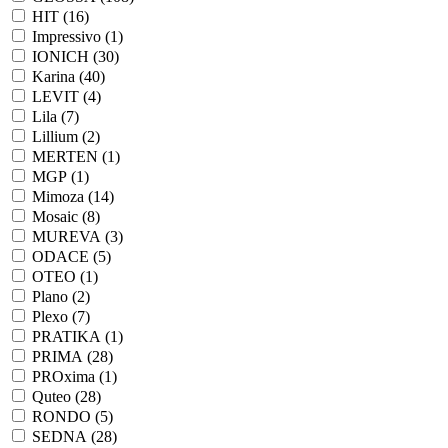
HIT (
16
)
Impressivo (
1
)
IONICH (
30
)
Karina (
40
)
LEVIT (
4
)
Lila (
7
)
Lillium (
2
)
MERTEN (
1
)
MGP (
1
)
Mimoza (
14
)
Mosaic (
8
)
MUREVA (
3
)
ODACE (
5
)
OTEO (
1
)
Plano (
2
)
Plexo (
7
)
PRATIKA (
1
)
PRIMA (
28
)
PROxima (
1
)
Quteo (
28
)
RONDO (
5
)
SEDNA (
28
)