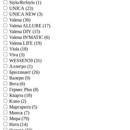
Stylo/ReStylo (
1
)
UNICA (
23
)
UNICA NEW (
3
)
Valena (
36
)
Valena ALLURE (
17
)
Valena DIY (
15
)
Valena IN'MATIC (
6
)
Valena LIFE (
19
)
Viola (
18
)
Viva (
3
)
WESSEN59 (
31
)
Аллегро (
1
)
Бриллиант (
26
)
Валери (
9
)
Вега (
6
)
Гермес Plus (
8
)
Кварта (
18
)
Клио (
2
)
Маргарита (
5
)
Минск (
7
)
Мира (
79
)
Ната (
14
)