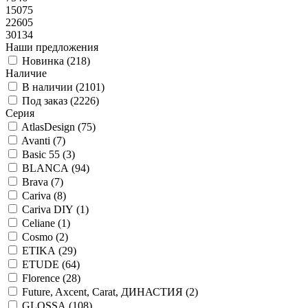
15075
22605
30134
Наши предложения
Новинка (
218
)
Наличие
В наличии (
2101
)
Под заказ (
2226
)
Серия
AtlasDesign (
75
)
Avanti (
7
)
Basic 55 (
3
)
BLANCA (
94
)
Brava (
7
)
Cariva (
8
)
Cariva DIY (
1
)
Celiane (
1
)
Cosmo (
2
)
ETIKA (
29
)
ETUDE (
64
)
Florence (
28
)
Future, Axcent, Carat, ДИНАСТИЯ (
2
)
GLOSSA (
108
)