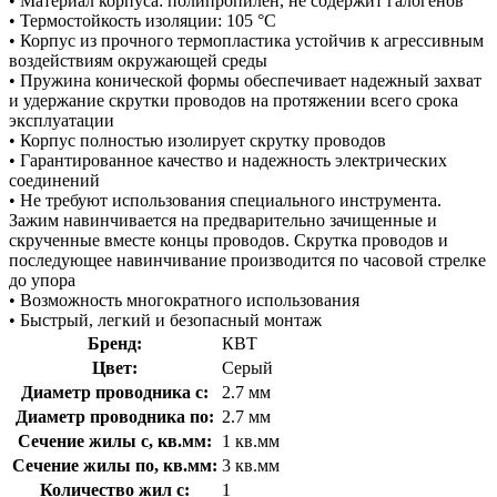
• Материал корпуса: полипропилен, не содержит галогенов
• Термостойкость изоляции: 105 °C
• Корпус из прочного термопластика устойчив к агрессивным
воздействиям окружающей среды
• Пружина конической формы обеспечивает надежный захват
и удержание скрутки проводов на протяжении всего срока
эксплуатации
• Корпус полностью изолирует скрутку проводов
• Гарантированное качество и надежность электрических
соединений
• Не требуют использования специального инструмента.
Зажим навинчивается на предварительно зачищенные и
скрученные вместе концы проводов. Скрутка проводов и
последующее навинчивание производится по часовой стрелке
до упора
• Возможность многократного использования
• Быстрый, легкий и безопасный монтаж
Бренд:
КВТ
Цвет:
Серый
Диаметр проводника с:
2.7 мм
Диаметр проводника по:
2.7 мм
Сечение жилы с, кв.мм:
1 кв.мм
Сечение жилы по, кв.мм:
3 кв.мм
Количество жил с:
1