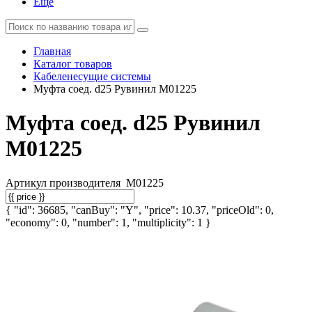
Еще
Главная
Каталог товаров
Кабеленесущие системы
Муфта соед. d25 Рувинил М01225
Муфта соед. d25 Рувинил
М01225
Артикул производителя
М01225
{ "id": 36685, "canBuy": "Y", "price": 10.37, "priceOld": 0,
"economy": 0, "number": 1, "multiplicity": 1 }