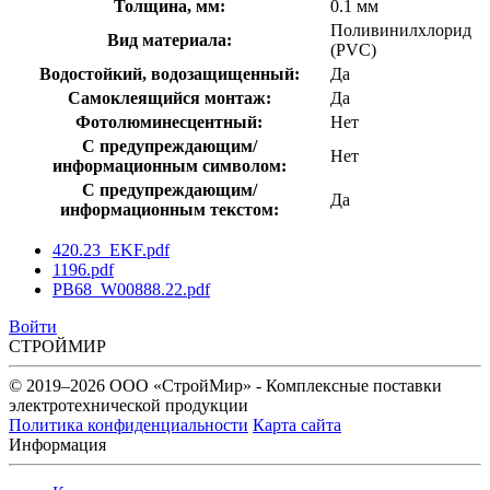
Толщина, мм:
0.1 мм
Поливинилхлорид
Вид материала:
(PVC)
Водостойкий, водозащищенный:
Да
Самоклеящийся монтаж:
Да
Фотолюминесцентный:
Нет
С предупреждающим/
Нет
информационным символом:
С предупреждающим/
Да
информационным текстом:
420.23_EKF.pdf
1196.pdf
PB68_W00888.22.pdf
Войти
СТРОЙМИР
© 2019–2026 ООО «СтройМир» - Комплексные поставки
электротехнической продукции
Политика конфиденциальности
Карта сайта
Информация