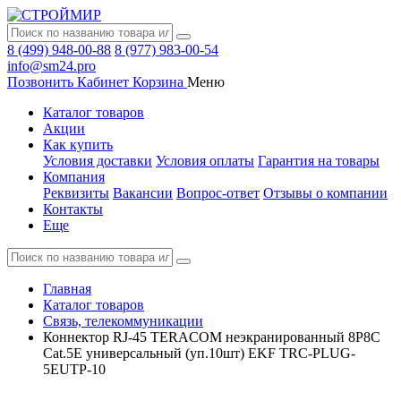
8 (499) 948-00-88
8 (977) 983-00-54
info@sm24.pro
Позвонить
Кабинет
Корзина
Меню
Каталог товаров
Акции
Как купить
Условия доставки
Условия оплаты
Гарантия на товары
Компания
Реквизиты
Вакансии
Вопрос-ответ
Отзывы о компании
Контакты
Еще
Главная
Каталог товаров
Связь, телекоммуникации
Коннектор RJ-45 TERACOM неэкранированный 8P8C
Cat.5E универсальный (уп.10шт) EKF TRC-PLUG-
5EUTP-10