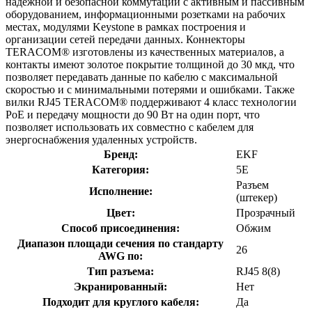
надежной и безопасной коммутации с активным и пассивным
оборудованием, информационными розетками на рабочих
местах, модулями Keystone в рамках построения и
организации сетей передачи данных. Коннекторы
TERACOM® изготовлены из качественных материалов, а
контакты имеют золотое покрытие толщиной до 30 мкд, что
позволяет передавать данные по кабелю с максимальной
скоростью и с минимальными потерями и ошибками. Также
вилки RJ45 TERACOM® поддерживают 4 класс технологии
PoE и передачу мощности до 90 Вт на один порт, что
позволяет использовать их совместно с кабелем для
энергоснабжения удаленных устройств.
Бренд:
EKF
Категория:
5E
Разъем
Исполнение:
(штекер)
Цвет:
Прозрачный
Способ присоединения:
Обжим
Диапазон площади сечения по стандарту
26
AWG по:
Тип разъема:
RJ45 8(8)
Экранированный:
Нет
Подходит для круглого кабеля:
Да