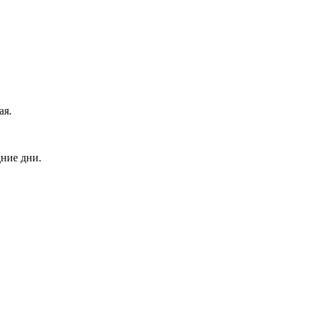
ая.
дние дни.