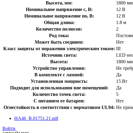
Высота, мм:
1800 мм
Номинальное напряжение с, В:
12 В
Номинальное напряжение по, В:
12 В
Общая длина:
1.8 м
Количество полюсов:
2
Род тока:
Постоян
Может быть соединен:
Нет
Класс защиты от поражения электрическим током:
III
Источник света:
LED не
Высота:
1800 мм
Устройство управления:
Не треб
В комплекте с лампой:
Да
Установленная мощность:
15 Вт
Подходит для использования вне помещений:
Да
Количество точек света:
5
С питанием от батареи:
Нет
Огнестойкость в соответствии с нормативом UL94:
Не при
HA46_B.01751.21.pdf
Войти