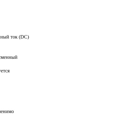
ный ток (DC)
сменный
уется
менимо