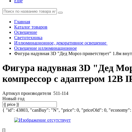
Еще
Главная
Каталог товаров
Освещение
Светотехника
Иллюминационное, декоративное освещение
Освещение иллюминационное
Фигура надувная 3D "Дед Мороз приветствует" 1.8м внутр
Фигура надувная 3D "Дед Мор
компрессор с адаптером 12В I
Артикул производителя
511-114
Новый год
{ "id": 43803, "canBuy": "N", "price": 0, "priceOld": 0, "economy": 0
[]