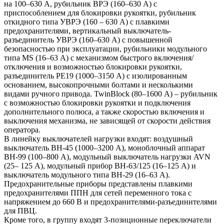
на 100–630 А, рубильник ВРЭ (160–630 А) с
приспособлением для блокировки рукоятки, рубильник
откидного типа УВРЭ (160 – 630 А) с плавкими
предохранителями, вертикальный выключатель-
разъединитель УВРЭ (160–630 А) с повышенной
безопасностью при эксплуатации, рубильники модульного
типа MS (16–63 А) с механизмом быстрого включения/
отключения и возможностью блокировки рукоятки,
разъединитель РЕ19 (1000–3150 А) с изолированным
основанием, высокопрочными болтами и несколькими
видами ручного привода. TwinBlock (80–1600 А) – рубильник
с возможностью блокировки рукоятки и подключения
дополнительного полюса, а также скоростью включения и
выключения механизма, не зависящей от скорости действия
оператора.
В линейку выключателей нагрузки входят: воздушный
выключатель ВН-45 (1000–3200 А), моноблочный аппарат
ВН-99 (100–800 А), модульный выключатель нагрузки AVN
(25– 125 А), модульный прибор ВН-63/125 (16–125 А) и
выключатель модульного типа ВН-29 (16–63 А).
Предохранительные приборы представлены плавкими
предохранителями ППН для сетей переменного тока с
напряжением до 660 В и предохранителями-разъединителями
для ПВЦ.
Кроме того, в группу входят 3-позиционные переключатели