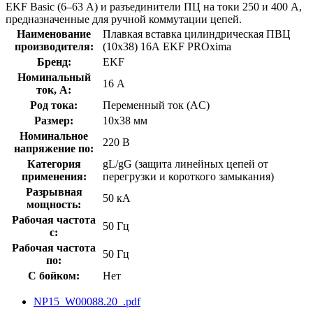
EKF Basic (6–63 А) и разъединители ПЦ на токи 250 и 400 А,
предназначенные для ручной коммутации цепей.
Наименование
Плавкая вставка цилиндрическая ПВЦ
производителя:
(10х38) 16А EKF PROxima
Бренд:
EKF
Номинальный
16 А
ток, А:
Род тока:
Переменный ток (AC)
Размер:
10х38 мм
Номинальное
220 В
напряжение по:
Категория
gL/gG (защита линейных цепей от
применения:
перегрузки и короткого замыкания)
Разрывная
50 кА
мощность:
Рабочая частота
50 Гц
с:
Рабочая частота
50 Гц
по:
С бойком:
Нет
NP15_W00088.20_.pdf