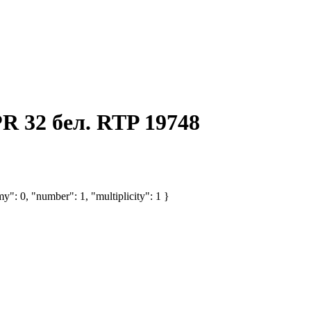
R 32 бел. RTP 19748
y": 0, "number": 1, "multiplicity": 1 }