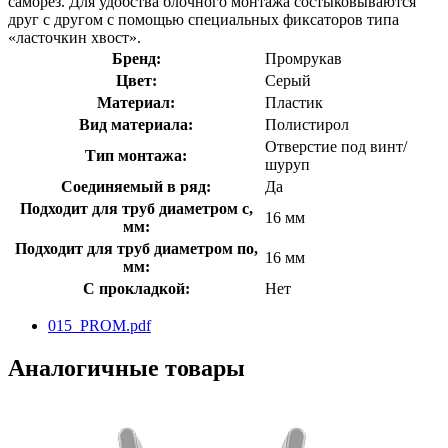
саморез. Для удобства блочного монтажа состыковываются
друг с другом с помощью специальных фиксаторов типа
«ласточкин хвост».
Бренд:
Промрукав
Цвет:
Серый
Материал:
Пластик
Вид материала:
Полистирол
Отверстие под винт/
Тип монтажа:
шуруп
Соединяемый в ряд:
Да
Подходит для труб диаметром с,
16 мм
мм:
Подходит для труб диаметром по,
16 мм
мм:
С прокладкой:
Нет
015_PROM.pdf
Аналогичные товары