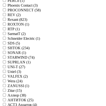
PERCo (
1
)
Phoenix Contact (
3
)
PROCONNECT (
58
)
REV (
2
)
Rexant (
823
)
ROXTON (
1
)
RTP (
1
)
SarmatT (
2
)
Schneider Electric (
1
)
SDS (
5
)
SHTOK (
234
)
SONAR (
1
)
STARWIND (
74
)
SUPRLAN (
1
)
UNI-T (
27
)
Uniel (
3
)
VALFEX (
2
)
Wera (
24
)
ZANUSSI (
1
)
Zitar (
15
)
Аллюр (
38
)
АНТИТОК (
25
)
АСТЗ Ардатов (
4
)