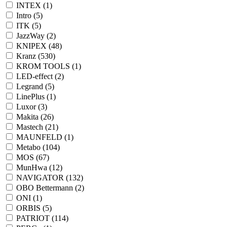
INTEX (
1
)
Intro (
5
)
ITK (
5
)
JazzWay (
2
)
KNIPEX (
48
)
Kranz (
530
)
KROM TOOLS (
1
)
LED-effect (
2
)
Legrand (
5
)
LinePlus (
1
)
Luxor (
3
)
Makita (
26
)
Mastech (
21
)
MAUNFELD (
1
)
Metabo (
104
)
MOS (
67
)
MunHwa (
12
)
NAVIGATOR (
132
)
OBO Bettermann (
2
)
ONI (
1
)
ORBIS (
5
)
PATRIOT (
114
)