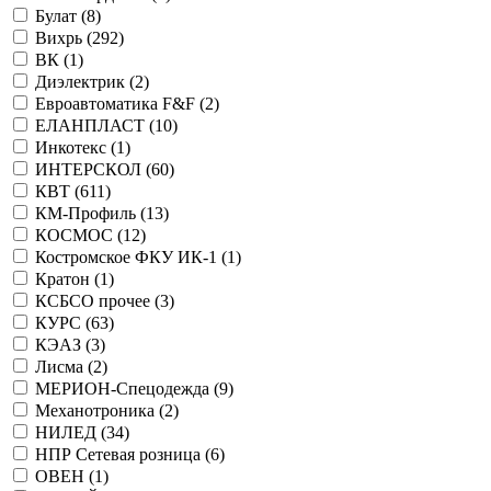
Булат (
8
)
Вихрь (
292
)
ВК (
1
)
Диэлектрик (
2
)
Евроавтоматика F&F (
2
)
ЕЛАНПЛАСТ (
10
)
Инкотекс (
1
)
ИНТЕРСКОЛ (
60
)
КВТ (
611
)
КМ-Профиль (
13
)
КОСМОС (
12
)
Костромское ФКУ ИК-1 (
1
)
Кратон (
1
)
КСБСО прочее (
3
)
КУРС (
63
)
КЭАЗ (
3
)
Лисма (
2
)
МЕРИОН-Спецодежда (
9
)
Механотроника (
2
)
НИЛЕД (
34
)
НПР Сетевая розница (
6
)
ОВЕН (
1
)