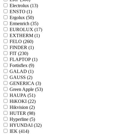
Electrolux (
13
)
ENSTO (
1
)
Ergolux (
50
)
Ermenrich (
35
)
EUROLUX (
17
)
EXTHERM (
1
)
FELO (
260
)
FINDER (
1
)
FIT (
230
)
FLAPTOP (
1
)
Fortisflex (
9
)
GALAD (
1
)
GAUSS (
2
)
GENERICA (
3
)
Green Apple (
53
)
HAUPA (
51
)
HiKOKI (
22
)
Hikvision (
2
)
HUTER (
98
)
Hyperline (
5
)
HYUNDAI (
32
)
IEK (
414
)