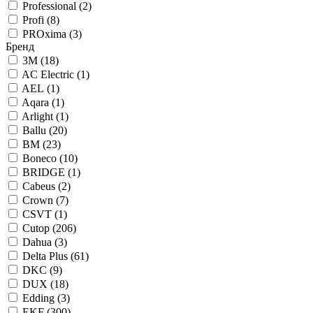
Professional (
2
)
Profi (
8
)
PROxima (
3
)
Бренд
3М (
18
)
AC Electric (
1
)
AEL (
1
)
Aqara (
1
)
Arlight (
1
)
Ballu (
20
)
BM (
23
)
Boneco (
10
)
BRIDGE (
1
)
Cabeus (
2
)
Crown (
7
)
CSVT (
1
)
Cutop (
206
)
Dahua (
3
)
Delta Plus (
61
)
DKC (
9
)
DUX (
18
)
Edding (
3
)
EKF (
300
)